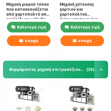
Μηχανή μικρού τύπου
Μηχανή χύτευσης
που κατασκευάζεται
χαρτιού και
από χαρτοπολτό από
χαρτοπολτού
ανοξείδωτο χάλυβα
Αυτοματοποιημένη
Μηχανή τυποποίησης
συσκευασία
Καλύτερη τιμή
Καλύτερη τιμή
δίσκου αυγών
χαρτοπολτού και
αυτόματη
χαρτοπολτού
επαφή
επαφή
Φορμάροντας μηχανή επιτραπέζιου σκεύους πολτού
(26)