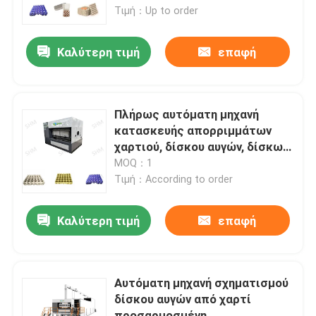
κουτί κουτί μηχανή
Τιμή：Up to order
Γύρος εργοστασίων
Καλύτερη τιμή
επαφή
Ποιοτικός έλεγχος
Πλήρως αυτόματη μηχανή
επαφή
κατασκευής απορριμμάτων
χαρτιού, δίσκου αυγών, δίσκων
βιομηχανικών συσκευασιών
MOQ：1
Ζητήστε ένα απόσπασμα
Τιμή：According to order
Φορμαρισμένη μηχανή πολτού
Καλύτερη τιμή
επαφή
Φορμάροντας μηχανή επιτραπέζιου σκεύους πολτού
Αυτόματη μηχανή σχηματισμού
δίσκου αυγών από χαρτί
Φορμάροντας μηχανή πολτού βαγάσσης
προσαρμοσμένη