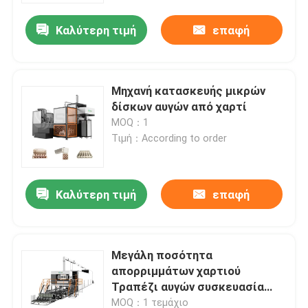
Καλύτερη τιμή
επαφή
Μηχανή κατασκευής μικρών
δίσκων αυγών από χαρτί
MOQ：1
Τιμή：According to order
Καλύτερη τιμή
επαφή
Αρχική Σελίδα
Μεγάλη ποσότητα
Προϊόντα
απορριμμάτων χαρτιού
Τραπέζι αυγών συσκευασία
μηχανή κατασκευής αυγών
Σχετικά με εμάς
MOQ：1 τεμάχιο