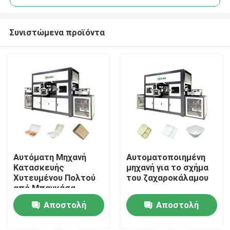
Συνιστώμενα προϊόντα
Αυτόματη Μηχανή
Αυτοματοποιημένη
Αρχική Σελίδα
Κατασκευής
μηχανή για το σχήμα
Χυτευμένου Πολτού
του ζαχαροκάλαμου
από Μπαγκάσα
Προϊόντα
Ζαχαροκάλαμου για
Αποστολή
Αποστολή
Γραμμή Παραγωγής
Καπακιών Χάρτινων
ερώτησης
ερώτησης
Σχετικά με εμάς
Κυπέλλων