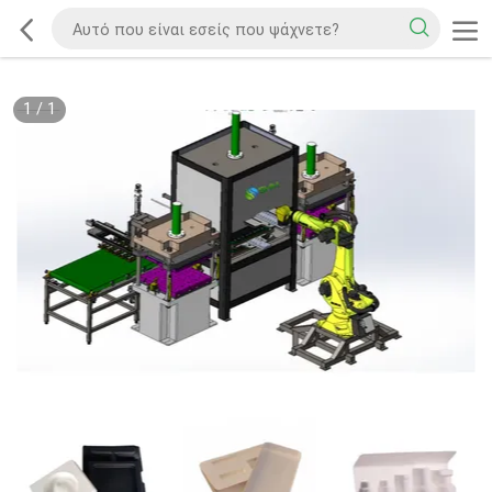
1
/
1