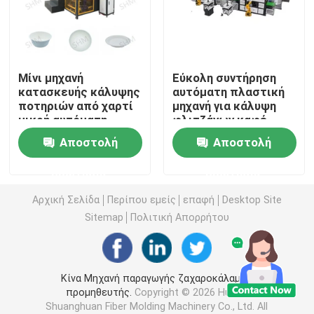
Τυποποιημένων
Τυποποιημένων
Τυποποιημένων
δίσκος εγγράφου που κατασκευάζει τη μηχανή
Τυποποιημένων
Τυποποιημένων
Τυποποιημένων
Μίνι μηχανή
Εύκολη συντήρηση
Μηχανή για το δίσκο με τα ποτήρια καφέ
Τυποποιημένων
κατασκευής κάλυψης
αυτόματη πλαστική
Τυποποιημένων
ποτηριών από χαρτί
μηχανή για κάλυψη
Τυποποιημένων
μικρή αυτόματη
φλιτζάνων καφέ
δίσκος φρούτων που κατασκευάζει τη μηχανή
Τυποποιημένων
συσκευασία
Τυποποιημένων
Αποστολή
Αποστολή
Τυποποιημένων
Τυποποιημένων
Μηχανή κατασκευής δίσκων για παιδικά
ερώτησης
ερώτησης
Τυποποιημένων
Τυποποιημένων
Αρχική Σελίδα
Περίπου εμείς
επαφή
Desktop Site
Τυποποιημένων
Μηχανή κατασκευής χαρτοκιβωτίων αυγών
Sitemap
Πολιτική Απορρήτου
Τυποποιημένων
Τυποποιημένων
Τυποποιημένων
Μηχανή κατασκευής κουτιών αυγών
Τυποποιημένων
Κίνα Μηχανή παραγωγής ζαχαροκάλαμου
προμηθευτής.
Copyright © 2026 Hunan
Δίσκος αυγών που κατασκευάζει τη μηχανή
Shuanghuan Fiber Molding Machinery Co., Ltd. All